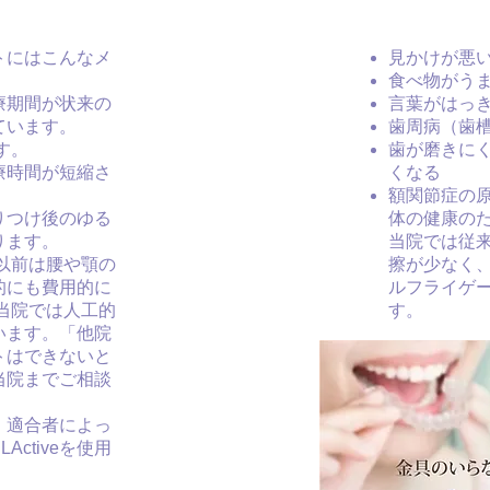
トにはこんなメ
見かけが悪
食べ物がう
療期間が状来の
言葉がはっ
ています。
歯周病（歯
す。
歯が磨きに
療時間が短縮さ
くなる
額関節症の
りつけ後のゆる
体の健康の
ります。
当院では従
以前は腰や顎の
擦が少なく
的にも費用的に
ルフライゲ
当院では人工的
す。
います。「他院
トはできないと
当院までご相談
。適合者によっ
ctiveを使用