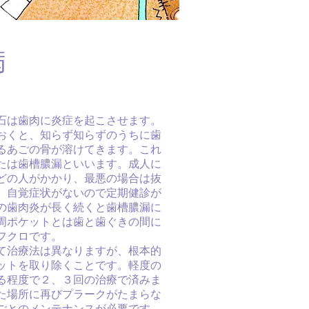
病
石は歯肉に炎症を起こさせます。
おくと、知らず知らずのうちに歯
るあごの骨が溶けてきます。これ
たは歯槽膿漏といいます。成人に
どの人がかかり、最悪の場合は抜
。自覚症状がないので定期健診が
の歯肉炎が長く続くと歯槽膿漏に
周ポケットとは歯と歯ぐきの間に
フクロです。
て治療法は異なりますが、根本的
ットを取り除くことです。軽度の
る程度で２、３回の治療で済みま
た場所に再びプラークがたまらな
ごとのメンテナンスが必要です。