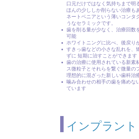
口元だけではなく気持ちまで明
ほんの少ししか削らない治療も
ネートベニアという薄いコンタ
うなセラミックです。
歯を削る量が少なく、治療回数
可能
ホワイトニングに比べ、後戻り
すきっ歯などの小さな乱れを、
ずに 短期に治すことができます
歯の治療に使用されている新素
ス微粒子とそれらを繋ぐ微量の
理想的に混ざった新しい歯科治
噛み合わせの相手の歯を痛めな
ています
インプラント