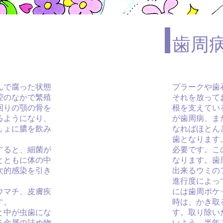
歯周
んで腐った状態
プラークや歯
腔のなかで繁殖
それを放って
回りの顎の骨を
根を支えてい
るようになり、
が歯周病、ま
しょに膿を飲み
なればほとん
歯となります
すると、細菌が
必要です。こ
とともに体の中
なります。歯
次的感染を引き
出来るウミの
進行度によっ
ウマチ、皮膚疾
には歯周ポケ
す。
時は、かき取
と中が虫歯にな
す。取り除い
る金属の詰め物
いよう、半年