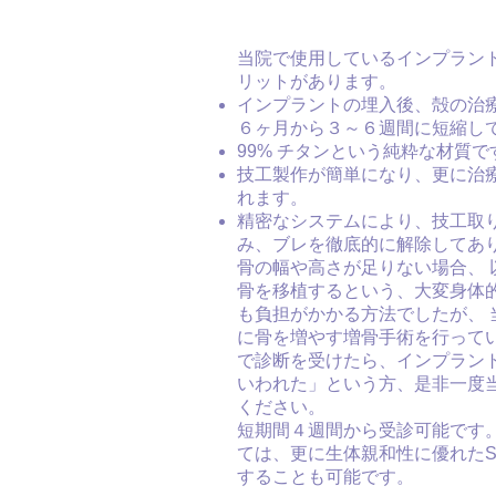
当院で使用しているインプラン
リットがあります。
インプラントの埋入後、殻の治
６ヶ月から３～６週間に短縮し
99% チタンという純粋な材質で
技工製作が簡単になり、更に治
れます。
精密なシステムにより、技工取
み、ブレを徹底的に解除してあ
骨の幅や高さが足りない場合、 
骨を移植するという、大変身体
も負担がかかる方法でしたが、 
に骨を増やす増骨手術を行って
で診断を受けたら、インプラン
いわれた」という方、是非一度
ください。
短期間４週間から受診可能です
ては、更に生体親和性に優れたSLA
することも可能です。