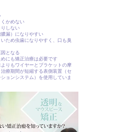
い
まくかめない
きりしない
槽膿漏）になりやすい
くいため虫歯になりやすく、口も臭
原因となる
ためにも矯正治療は必要です
来よりもワイヤーとブラケットの摩
、治療期間が短縮する表側装置（セ
ーションシステム）を使用していま