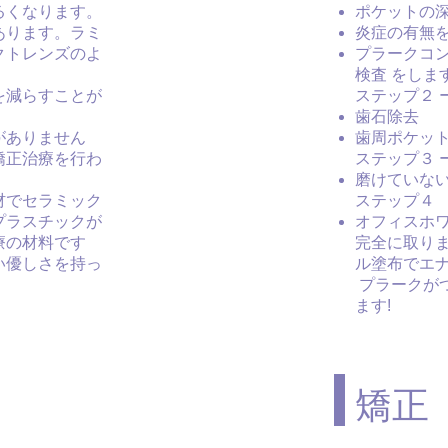
るくなります。
ポケットの
あります。ラミ
炎症の有無
クトレンズのよ
プラークコ
検査 をしま
を減らすことが
ステップ２ 
歯石除去
がありません
歯周ポケッ
矯正治療を行わ
ステップ３ 
磨けていな
材でセラミック
ステップ４
プラスチックが
オフィスホ
療の材料です
完全に取り
い優しさを持っ
ル塗布でエ
プラークが
ます!
​矯正