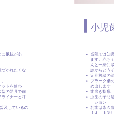
小児
とに抵抗があ
当院では知
ます。赤ち
」
んと一緒に
気づかれたくな
診からどう
定期検診の
す。
プラーク染
ケットを使わ
め出します
ス型の器具で歯
歯磨き指導
アライナーと呼
虫歯の予防
ーション
番普及しているの
乳歯は永久
す。
ます。虫歯