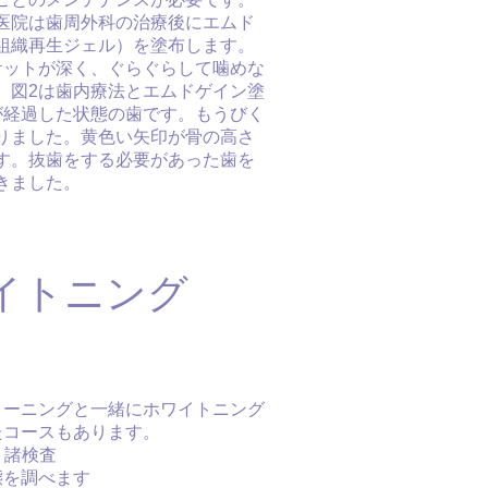
医院は歯周外科の治療後にエムド
組織再生ジェル）を塗布します。
ケットが深く、ぐらぐらして噛めな
。図2は歯内療法とエムドゲイン塗
が経過した状態の歯です。もうびく
りました。黄色い矢印が骨の高さ
す。抜歯をする必要があった歯を
きました。
イトニング
リーニングと一緒にホワイトニング
たコースもあります。
 諸検査
態を調べます