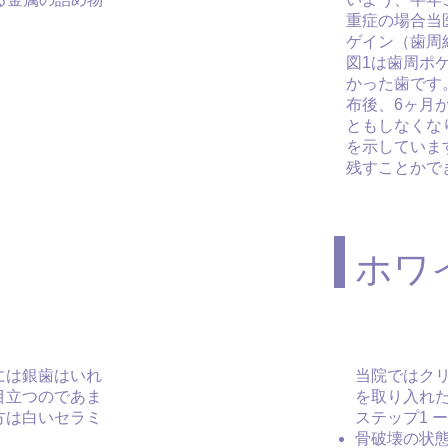
重症の場合当
ゲイン（歯周
図1は歯周ポ
かった歯です
布後、6ヶ月
ともしなくな
を示していま
残すことかで
ホワ
には銀歯はいれ
当院ではク
目立つのであま
を取り入れ
方は白いセラミ
ステップ1 ー
骨破壊の状