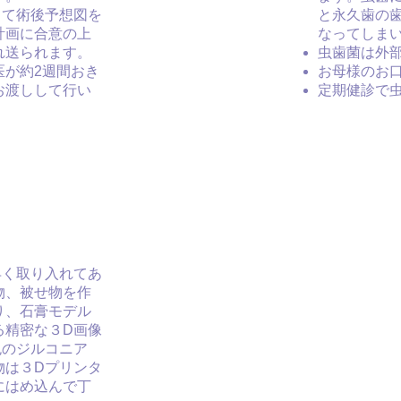
して術後予想図を
と永久歯の
計画に合意の上
なってしま
れ送られます。
虫歯菌は外
医が約2週間おき
お母様のお
お渡しして行い
定期健診で
早く取り入れてあ
物、被せ物を作
り、石膏モデル
る精密な３D画像
色のジルコニア
物は３Dプリンタ
にはめ込んで丁