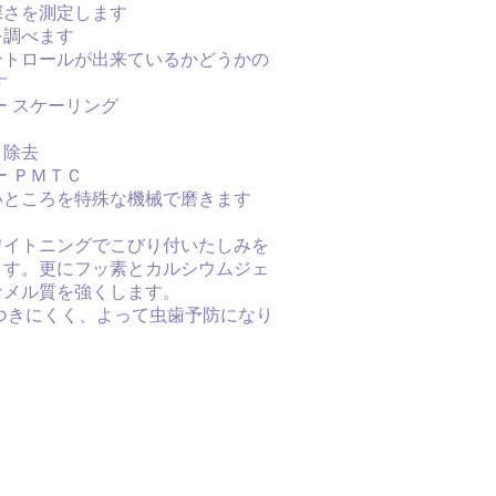
深さを測定します
を調べます
ントロールが出来ているかどうかの
す
ー スケーリング
ト除去
ー ＰＭＴＣ
いところを特殊な機械で磨きます
ワイトニングでこびり付いたしみを
ます。更にフッ素とカルシウムジェ
ナメル質を強くします。
つきにくく、よって虫歯予防になり