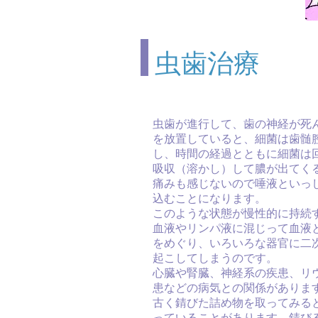
虫歯治療
虫歯が進行して、歯の神経が死
を放置していると、細菌は歯髄
し、時間の経過とともに細菌は
吸収（溶かし）して膿が出てく
痛みも感じないので唾液といっ
込むことになります。
このような状態が慢性的に持続
血液やリンパ液に混じって血液
をめぐり、いろいろな器官に二
起こしてしまうのです。
心臓や腎臓、神経系の疾患、リ
患などの病気との関係がありま
古く錆びた詰め物を取ってみる
っていることがあります。錆び