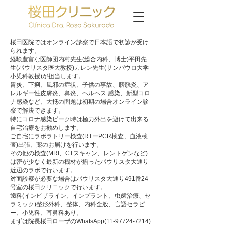
桜田医院ではオンライン診察で日本語で初診が受け
られます。
経験豊富な医師団内村先生(総合内科、博士)平田先
生(パウリスタ医大教授)カレン先生(サンパウロ大学
小児科教授)が担当します。
胃炎、下痢、風邪の症状、子供の事故、膀胱炎、ア
レルギー性皮膚炎、鼻炎、ヘルペス 感染、新型コロ
ナ感染など、大抵の問題は初期の場合オンライン診
察で解決できます。
特にコロナ感染ピーク時は極力外出を避けて出来る
自宅治療をお勧めします。
ご自宅にラボラトリー検査(RTーPCR検査、血液検
査)出張、薬のお届けを行います。
その他の検査(MRI、CTスキャン、レントゲンなど)
は密が少なく最新の機材が揃ったパウリスタ大通り
近辺のラボで行います。
対面診察が必要な場合はパウリスタ大通り491番24
号室の桜田クリニックで行います。
歯科(インビザライン、インプラント、虫歯治療、セ
ラミック)整形外科、整体、内科全般、言語セラピ
ー、小児科、耳鼻科あり。
まずは院長桜田ローザのWhatsApp(11-97724-7214)