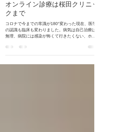
rosakomori
2021年9月9日
読了時間: 1分
オンライン診療は桜田クリニッ
クまで
コロナで今までの常識が180°変わった現在、医学
の認識も臨床も変わりました。病気は自己治療は
無理、病院には感染が怖くて行きたくない、ホー
ムドクターがいれば、の要望を受け当医院は先立
ち去年3月からオンライン診察を始めました。コロ
ナピーク時の3月、4月には1日2、3人は新患で相...