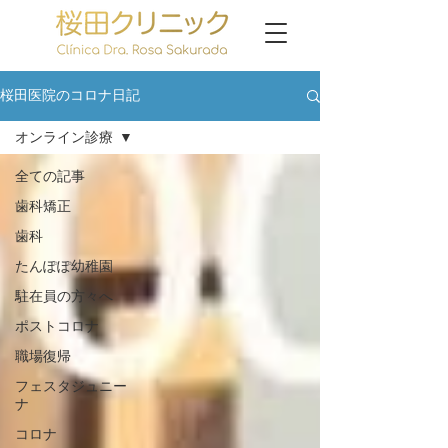
桜田医院のコロナ日記
オンライン診療
全ての記事
歯科矯正
歯科
たんぽぽ幼稚園
駐在員の方々へ
ポストコロナ
職場復帰
フェスタジュニー
ナ
コロナ