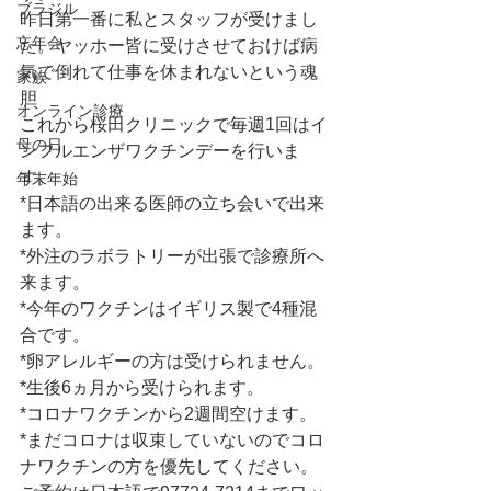
ブラジル
昨日第一番に私とスタッフが受けまし
忘年会
た。ヤッホー皆に受けさせておけば病
気で倒れて仕事を休まれないという魂
家族
胆
オンライン診療
これから桜田クリニックで毎週1回はイ
母の日
ンフルエンザワクチンデーを行いま
す。
年末年始
*日本語の出来る医師の立ち会いで出来
ます。
*外注のラボラトリーが出張で診療所へ
来ます。
*今年のワクチンはイギリス製で4種混
合です。
*卵アレルギーの方は受けられません。
*生後6ヵ月から受けられます。
*コロナワクチンから2週間空けます。
*まだコロナは収束していないのでコロ
ナワクチンの方を優先してください。