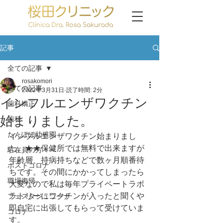
記事
全ての記事
rosakomori
全ての記事
2022年3月31日
読了時間: 2分
インフルエンザワクチン
歯科矯正
始まりました。
歯科
たんぽぽ幼稚園
インフルエンザワクチン始まりまし
た。★★保健所では無料で出来ますが
駐在員の方々へ
年齢層、持病持ちなどで数ヶ月順番待
ポストコロナ
ちです。その間にかかってしまったら
職場復帰
大変なので私は毎年プライペートラボ
ラトリーにワクチンが入ったと聞くや
フェスタジュニーナ
即自宅に出張してもらって受けていま
コロナ
す。