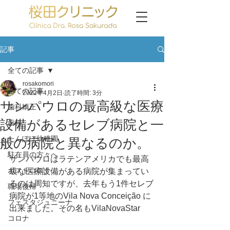
記事
全ての記事
rosakomori
全ての記事
2022年4月2日
読了時間: 3分
サンパウロの最高級な医療
歯科矯正
設備があるセレブ病院と一
歯科
たんぽぽ幼稚園
般の病院と異なるのか。
駐在員の方々へ
サンパウロはラテンアメリカでも最高
ポストコロナ
級な医療設備がある病院が集まってい
るのは周知ですが、去年もう1件セレブ
職場復帰
病院が1等地のVila Nova Conceição に
フェスタジュニーナ
出来ました。その名もVilaNovaStar
コロナ