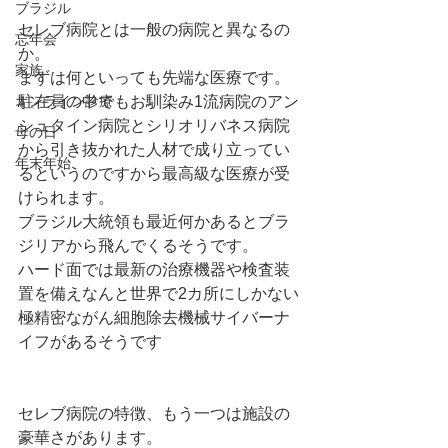
ブラジル
セレブ病院とは一般の病院と異なるの
忘年会
か。
家族
まずは何といっても先端な医療です。
オンライン診療
駐在員の中でもお馴染み1流病院のアン
シュタイン病院とシリオリバネス病院
母の日
から引き抜かれた人材で成り立ってい
年末年始
るというのですから最高級な医療が受
けられます。
ブラジル大統領も最近何かあるとブラ
ジリアから飛んでくるそうです。
ハード面では最新の治療機器や検査装
置を備えなんと世界で2カ所にしかない
極精密ながん細胞除去機械サイバーナ
イフがあるそうです
セレブ病院の特徴、もう一つは施設の
豪華さがあります。