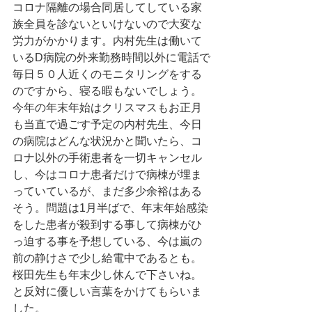
コロナ隔離の場合同居してしている家
族全員を診ないといけないので大変な
労力がかかります。内村先生は働いて
いるD病院の外来勤務時間以外に電話で
毎日５０人近くのモニタリングをする
のですから、寝る暇もないでしょう。
今年の年末年始はクリスマスもお正月
も当直で過ごす予定の内村先生、今日
の病院はどんな状況かと聞いたら、コ
ロナ以外の手術患者を一切キャンセル
し、今はコロナ患者だけで病棟が埋ま
っていているが、まだ多少余裕はある
そう。問題は1月半ばで、年末年始感染
をした患者が殺到する事して病棟がひ
っ迫する事を予想している、今は嵐の
前の静けさで少し給電中であるとも。
桜田先生も年末少し休んで下さいね。
と反対に優しい言葉をかけてもらいま
した。