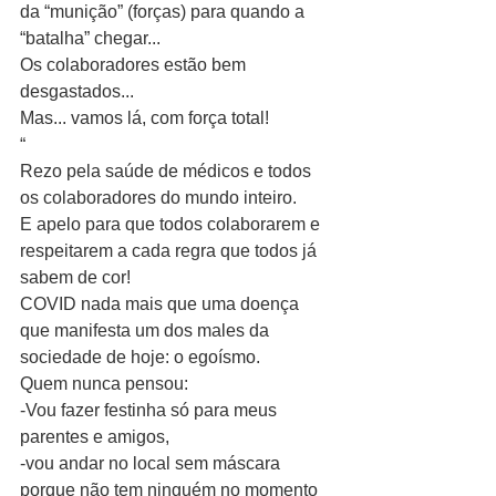
da “munição” (forças) para quando a 
“batalha” chegar...
Os colaboradores estão bem 
desgastados...
Mas... vamos lá, com força total! 
“
Rezo pela saúde de médicos e todos 
os colaboradores do mundo inteiro. 
E apelo para que todos colaborarem e 
respeitarem a cada regra que todos já 
sabem de cor! 
COVID nada mais que uma doença 
que manifesta um dos males da 
sociedade de hoje: o egoísmo. 
Quem nunca pensou:
-Vou fazer festinha só para meus 
parentes e amigos, 
-vou andar no local sem máscara 
porque não tem ninguém no momento 