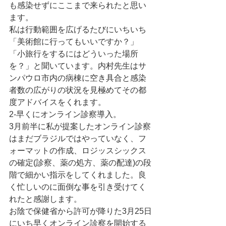
も感染せずにここまで来られたと思い
ます。
私は行動範囲を広げるたびにいちいち
「美術館に行ってもいいですか？」
「小旅行をするにはどういった場所
を？」と聞いています。内村先生はサ
ンパウロ市内の病棟に空き具合と感染
者数の広がりの状況を見極めてその都
度アドバイスをくれます。
2-早くにオンライン診察導入。
3月前半に私が提案したオンライン診察
はまだブラジルではやっていなく、フ
ォーマットの作成、ロジッスシックス
の確定(診察、薬の処方、薬の配達)の段
階で細かい指示をしてくれました。良
く忙しいのに面倒な事を引き受けてく
れたと感謝します。
お陰で保健省から許可が降りた3月25日
にいち早くオンライン診察を開始する