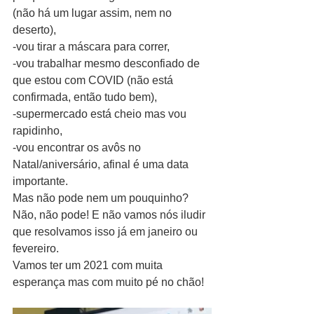
(não há um lugar assim, nem no 
deserto), 
-vou tirar a máscara para correr,
-vou trabalhar mesmo desconfiado de 
que estou com COVID (não está 
confirmada, então tudo bem), 
-supermercado está cheio mas vou 
rapidinho, 
-vou encontrar os avôs no 
Natal/aniversário, afinal é uma data 
importante. 
Mas não pode nem um pouquinho? 
Não, não pode! E não vamos nós iludir 
que resolvamos isso já em janeiro ou 
fevereiro. 
Vamos ter um 2021 com muita 
esperança mas com muito pé no chão!