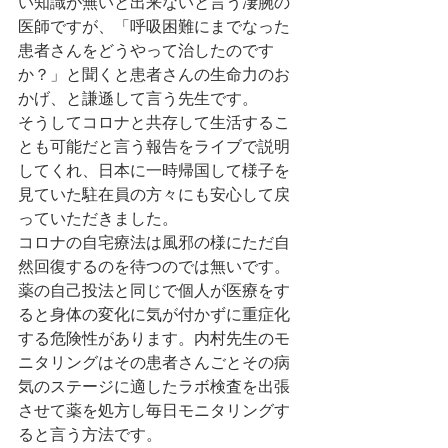
い知識が無いと出来ないと言う凄腕の
医師ですが、「呼吸困難にまでなった
患者さんをどうやって治したのです
か？」と聞くと患者さんの生命力のお
かげ、と謙遜して言う先生です。
そうしてコロナと共存して生活するこ
とも可能だと言う報告をライブで説明
してくれ、日本に一時帰国して様子を
見ていた駐在員の方々にも安心して戻
っていただきました。
コロナの自宅療法は風邪の様にただ自
然回復するのを待つのでは無いです。
薬の自己投法と同じで個人が医療をす
ると身体の変化に気が付かずに重症化
する危険性があります。内村先生のモ
ニタリングはその患者さんごとその病
気のステージに適したラボ検査を出張
させて薬を処方し毎日モニタリングす
ると言う方法です。