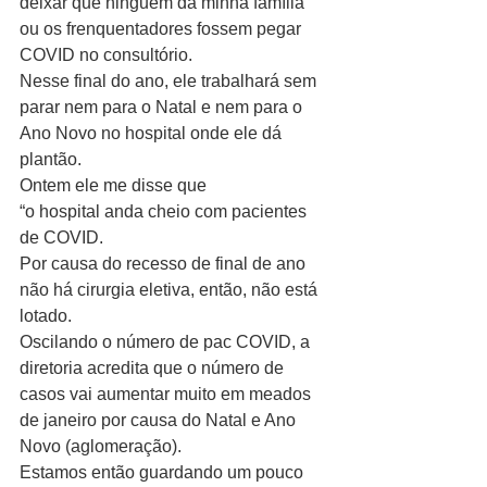
deixar que ninguém da minha família 
ou os frenquentadores fossem pegar 
COVID no consultório. 
Nesse final do ano, ele trabalhará sem 
parar nem para o Natal e nem para o 
Ano Novo no hospital onde ele dá 
plantão. 
Ontem ele me disse que  
“o hospital anda cheio com pacientes 
de COVID. 
Por causa do recesso de final de ano 
não há cirurgia eletiva, então, não está 
lotado. 
Oscilando o número de pac COVID, a 
diretoria acredita que o número de 
casos vai aumentar muito em meados 
de janeiro por causa do Natal e Ano 
Novo (aglomeração).
Estamos então guardando um pouco 