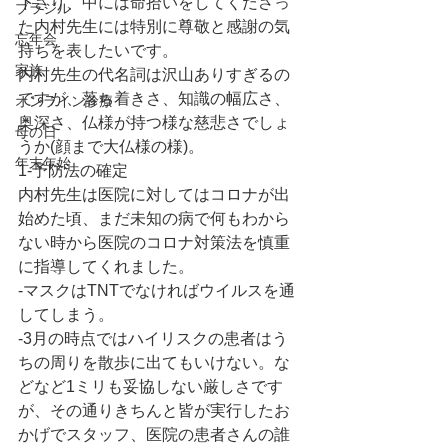
下さり、中には命拾いをしてくださっ
ブラジル
た内村先生には特別に尊敬と感謝の気
忘年会
持ちを表したいです。
家族
内村先生の代名詞は沢山ありすぎるの
ですが、落ち着きさ、知識の幅広さ、
オンライン診療
奥深さ、仏様が持つ様な慈悲さでしょ
母の日
うか(顔まで大仏様の様)。
年末年始
1-予防法の確定
内村先生は医院に対してはコロナが出
始めた頃、まだ未知の病で何もわから
ない時から医院のコロナ対策法を慎重
に指導してくれました。
-マスクはTNTでなければウイルスを通
してしまう。
-3月の時点ではハイリスクの患者はう
ちの周りを散歩に出てもいけない。な
どなど1ミリも妥協しない厳しさです
が、その通りきちんと皆が実行したお
かげでスタッフ、医院の患者さんの誰