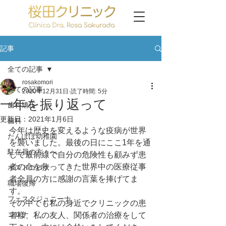
記事
全ての記事
rosakomori
全ての記事
2020年12月31日
読了時間: 5分
一年を振り返って
歯科矯正
更新日：
2021年1月6日
歯科
今年は歴史を変えるような疫病が世界
たんぽぽ幼稚園
を襲いました。最後の日にここ1年を通
駐在員の方々へ
して最前線で自分の危険性も顧みず患
者の命を救ってきた世界中の医療従事
ポストコロナ
者全員の方に感謝の言葉を捧げてま
職場復帰
す。
フェスタジュニーナ
その中でも私の身近でクリニックの患
コロナ
者様、私の友人、関係者の治療をして