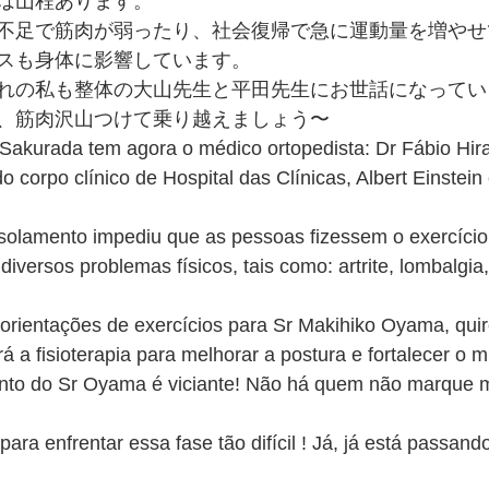
は山程あります。
不足で筋肉が弱ったり、社会復帰で急に運動量を増やせ
スも身体に影響しています。
れの私も整体の大山先生と平田先生にお世話になってい
、筋肉沢山つけて乗り越えましょう〜
 Sakurada tem agora o médico ortopedista: Dr Fábio Hir
o corpo clínico de Hospital das Clínicas, Albert Einstein 
solamento impediu que as pessoas fizessem o exercício f
iversos problemas físicos, tais como: artrite, lombalgia
orientações de exercícios para Sr Makihiko Oyama, quir
á a fisioterapia para melhorar a postura e fortalecer o m
nto do Sr Oyama é viciante! Não há quem não marque m
ara enfrentar essa fase tão difícil ! Já, já está passando