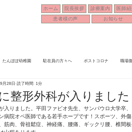
ホーム
院長挨拶
診療案内
医師紹
患者様の声
お知らせ
たんぽぽ幼稚園
駐在員の方々へ
ポストコロナ
職場
年9月28日
読了時間: 1分
ブラジル
忘年会
家族
オンライン診療
母の日
に整形外科が入りました
が入りました。平田ファビオ先生、サンパウロ大学卒、
ン病院オペ医師である若手ホープです！スポーツ、外傷
、筋肉、骨祖鬆症、神経痛、腰痛、ギックリ腰、椎間板