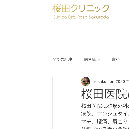
全ての記事
歯科矯正
歯科
rosakomori
2020
フェスタジュニーナ
コロナ
桜田医院
桜田医院に整形外科
病院、アンシュタイ
マチ、腰痛、肩こり