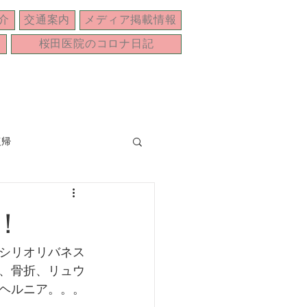
介
交通案内
メディア掲載情報
桜田医院のコロナ日記
復帰
年末年始
！
シリオリバネス
、骨折、リュウ
ヘルニア。。。