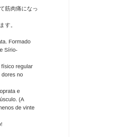
て筋肉痛になっ
ます。
ata. Formado 
e Sírio-
ísico regular 
, dores no 
oprata e 
úsculo. (A 
enos de vinte 
! 