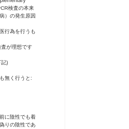
entary 
CR検査の本来
疾病）の発生原因
医行為を行うも
検査が理想です
記)
も無く行うと:
前に陰性でも着
偽りの陰性であ