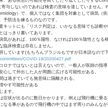
、ある疾患の可能性を高くしたり低くしたりするComplem
断に寄与しないのであれば検査の意味を達していません。P
demiology）で、個人ではなく集団を対象として病気（
、予防法を練るものなのです。
査キットにも「リスク判定は、いかなる意味でも診断や
とはっきり書いてあります。
病気があれば、100％陽性、なければ100％陰性となる
な臨床検査は存在しません。
明しています(もちろんブラジルもですが日本語なので下
g/committees/COVID-19/20200427.pdf
コロナではないとは言えないので、一般人が医師の指導
安心して外出した人が周囲に広げる可能性がある。
間は過ぎていても無意味に隔離される。
増やす可能性がある　
じます。
は症状が出るのに数日かかります。例えば飛行機に乗る
になる事があるので飛行機の中ではまず周りのみんなが