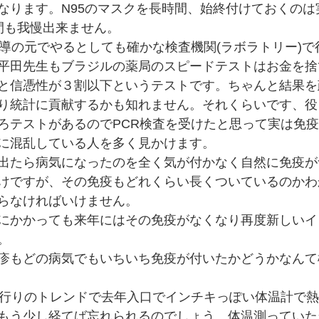
なります。N95のマスクを長時間、始終付けておくのは
間も我慢出来ません。
指導の元でやるとしても確かな検査機関(ラボラトリー)
平田先生もブラジルの薬局のスピードテストはお金を捨
と信憑性が３割以下というテストです。ちゃんと結果を
り統計に貢献するかも知れません。それくらいです、役
ろテストがあるのでPCR検査を受けたと思って実は免
に混乱している人を多く見かけます。
出たら病気になったのを全く気が付かなく自然に免疫が
けですが、その免疫もどれくらい長くついているのかわ
らなければいけません。
にかかっても来年にはその免疫がなくなり再度新しいイ
。
疹もどの病気でもいちいち免疫が付いたかどうかなんて
流行りのトレンドで去年入口でインチキっぽい体温計で
もう少し経てば忘れられるのでしょう。体温測っていた