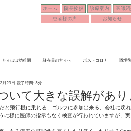
ホーム
院長挨拶
診療案内
医師紹
患者様の声
お知らせ
たんぽぽ幼稚園
駐在員の方々へ
ポストコロナ
職場
年2月23日
読了時間: 3分
ブラジル
忘年会
家族
オンライン診療
母の日
査ついて大きな誤解があり
性だと飛行機に乗れる、ゴルフに参加出来る、会社に戻
うに様に医師の指示もなく検査が行われていますが、実