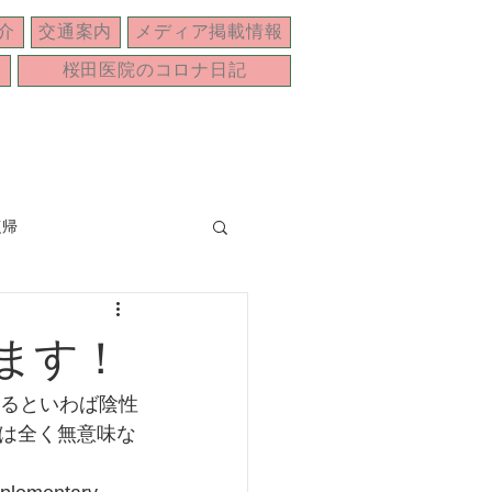
介
交通案内
メディア掲載情報
桜田医院のコロナ日記
復帰
年末年始
ます！
れるといわば陰性
は全く無意味な